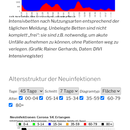
Intensivbetten nach Nutzungsarten entsprechend der
täglichen Meldung. Unbelegte Betten sind nicht
komplett „frei“: sie sind z.B. notwendig, um akute
Unfälle aufnehmen zu können, ohne Patienten weg zu
verlegen. (Grafik: Rainer Gerhards, Daten:
DIVI
Intensivregister
)
Altersstruktur der Neuinfektionen
Tage:
Schnitt:
Diagramtyp:
00-04
05-14
15-34
35-59
60-79
Alter:
80+