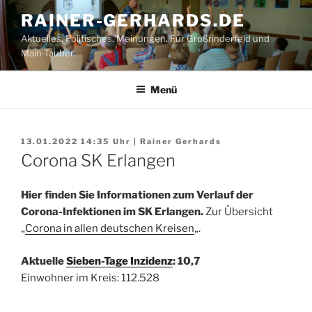
Zum
RAINER-GERHARDS.DE
Inhalt
Aktuelles. Politisches. Meinungen. Für Großrinderfeld und
springen
Main-Tauber.
Menü
13.01.2022 14:35
Uhr |
Rainer Gerhards
Corona SK Erlangen
Hier finden Sie Informationen zum Verlauf der
Corona-Infektionen im SK Erlangen.
Zur Übersicht
„
Corona in allen deutschen Kreisen
„.
Aktuelle
Sieben-Tage Inzidenz
: 10,7
Einwohner im Kreis: 112.528