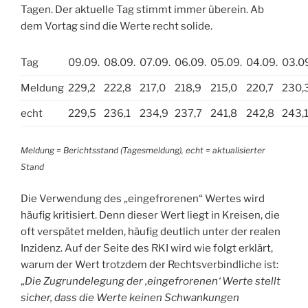
Tagen. Der aktuelle Tag stimmt immer überein. Ab
dem Vortag sind die Werte recht solide.
Tag
09.09.
08.09.
07.09.
06.09.
05.09.
04.09.
03.0
Meldung
229,2
222,8
217,0
218,9
215,0
220,7
230,
echt
229,5
236,1
234,9
237,7
241,8
242,8
243,
Meldung = Berichtsstand (Tagesmeldung), echt = aktualisierter
Stand
Die Verwendung des „eingefrorenen“ Wertes wird
häufig kritisiert. Denn dieser Wert liegt in Kreisen, die
oft verspätet melden, häufig deutlich unter der realen
Inzidenz. Auf der Seite des RKI wird wie folgt erklärt,
warum der Wert trotzdem der Rechtsverbindliche ist:
„
Die Zugrundelegung der ‚eingefrorenen‘ Werte stellt
sicher, dass die Werte keinen Schwankungen