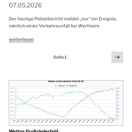
Kreis
07.05.2026
vom
18.05.2026“
Der heutige Polizeibericht meldet „nur“ ein Ereignis,
nämlich einen Verkehrsunfall bei Wertheim.
„Polizeibericht
weiterlesen
Main-
Tauber
Seitennummerierung
Näch
Seite
1
Kreis
Seit
der
vom
Beiträge
07.05.2026“
Wetter Großrinderfeld
: