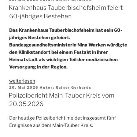
Main-
am
Krankenhaus Tauberbischofsheim feiert
Tauber
Kreis
60-jähriges Bestehen
vom
21.05.2026“
Das Krankenhaus Tauberbischofsheim hat sein 60-
jähriges Bestehen gefeiert.
Bundesgesundheitsministerin Nina Warken würdigte
den Klinikstandort bei einem Festakt in ihrer
Heimatstadt als wichtigen Teil der medizinischen
Versorgung in der Region.
„Krankenhaus
weiterlesen
Veröffentlicht
Tauberbischofsheim
20. Mai 2026
Autor:
Rainer Gerhards
am
Polizeibericht Main-Tauber Kreis vom
feiert
60-
20.05.2026
jähriges
Bestehen“
Der heutige Polizeibericht meldet insgesamt fünf
Ereignisse aus dem Main-Tauber Kreis.