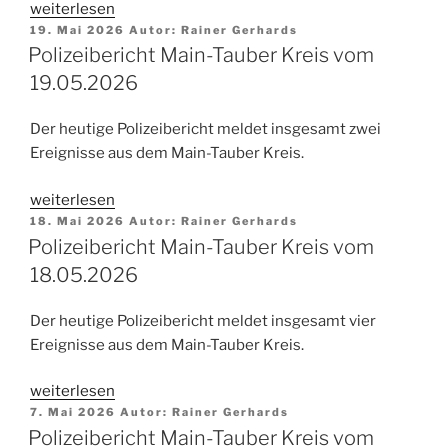
„Polizeibericht
weiterlesen
Veröffentlicht
Main-
19. Mai 2026
Autor:
Rainer Gerhards
am
Polizeibericht Main-Tauber Kreis vom
Tauber
Kreis
19.05.2026
vom
20.05.2026“
Der heutige Polizeibericht meldet insgesamt zwei
Ereignisse aus dem Main-Tauber Kreis.
„Polizeibericht
weiterlesen
Veröffentlicht
Main-
18. Mai 2026
Autor:
Rainer Gerhards
am
Polizeibericht Main-Tauber Kreis vom
Tauber
Kreis
18.05.2026
vom
19.05.2026“
Der heutige Polizeibericht meldet insgesamt vier
Ereignisse aus dem Main-Tauber Kreis.
„Polizeibericht
weiterlesen
Veröffentlicht
Main-
7. Mai 2026
Autor:
Rainer Gerhards
am
Polizeibericht Main-Tauber Kreis vom
Tauber