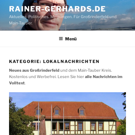
Zum
RAINER-GERHARDS.DE
Inhalt
Aktuelles. Politisches. Meinungen. Für Großrinderfeld und
springen
Main-Tauber.
Menü
KATEGORIE:
LOKALNACHRICHTEN
Neues aus Großrinderfeld
und dem Main-Tauber Kreis.
Kostenlos und Werbefrei. Lesen Sie hier
alle Nachrichten im
Volltext
.