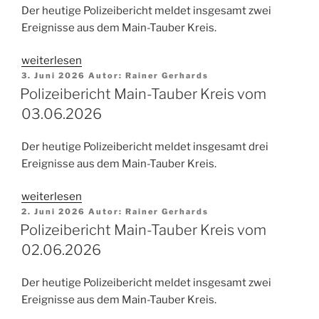
Der heutige Polizeibericht meldet insgesamt zwei
Ereignisse aus dem Main-Tauber Kreis.
„Polizeibericht
weiterlesen
Veröffentlicht
Main-
3. Juni 2026
Autor:
Rainer Gerhards
am
Polizeibericht Main-Tauber Kreis vom
Tauber
Kreis
03.06.2026
vom
06.08.2026“
Der heutige Polizeibericht meldet insgesamt drei
Ereignisse aus dem Main-Tauber Kreis.
„Polizeibericht
weiterlesen
Veröffentlicht
Main-
2. Juni 2026
Autor:
Rainer Gerhards
am
Polizeibericht Main-Tauber Kreis vom
Tauber
Kreis
02.06.2026
vom
03.06.2026“
Der heutige Polizeibericht meldet insgesamt zwei
Ereignisse aus dem Main-Tauber Kreis.