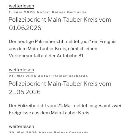
„Polizeibericht
weiterlesen
Veröffentlicht
Main-
1. Juni 2026
Autor:
Rainer Gerhards
am
Polizeibericht Main-Tauber Kreis vom
Tauber
Kreis
01.06.2026
vom
02.06.2026“
Der heutige Polizeibericht meldet „nur“ ein Ereignis
aus dem Main-Tauber Kreis, nämlich einen
Verkehrsunfall auf der Autobahn 81.
„Polizeibericht
weiterlesen
Veröffentlicht
Main-
21. Mai 2026
Autor:
Rainer Gerhards
am
Polizeibericht Main-Tauber Kreis vom
Tauber
Kreis
21.05.2026
vom
01.06.2026“
Der Polizeibericht vom 21. Mai meldet insgesamt zwei
Ereignisse aus dem Main-Tauber Kreis.
„Polizeibericht
weiterlesen
Veröffentlicht
20. Mai 2026
Autor:
Rainer Gerhards