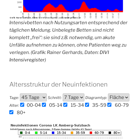
Intensivbetten nach Nutzungsarten entsprechend der
täglichen Meldung. Unbelegte Betten sind nicht
komplett „frei“: sie sind z.B. notwendig, um akute
Unfälle aufnehmen zu können, ohne Patienten weg zu
verlegen. (Grafik: Rainer Gerhards, Daten:
DIVI
Intensivregister
)
Altersstruktur der Neuinfektionen
Tage:
Schnitt:
Diagramtyp:
00-04
05-14
15-34
35-59
60-79
Alter:
80+