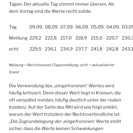
Tagen. Der aktuelle Tag stimmt immer überein. Ab
dem Vortag sind die Werte recht solide.
Tag
09.09.
08.09.
07.09.
06.09.
05.09.
04.09.
03.0
Meldung
229,2
222,8
217,0
218,9
215,0
220,7
230,
echt
229,5
236,1
234,9
237,7
241,8
242,8
243,
Meldung = Berichtsstand (Tagesmeldung), echt = aktualisierter
Stand
Die Verwendung des „eingefrorenen“ Wertes wird
häufig kritisiert. Denn dieser Wert liegt in Kreisen, die
oft verspätet melden, häufig deutlich unter der realen
Inzidenz. Auf der Seite des RKI wird wie folgt erklärt,
warum der Wert trotzdem der Rechtsverbindliche ist:
„
Die Zugrundelegung der ‚eingefrorenen‘ Werte stellt
sicher, dass die Werte keinen Schwankungen