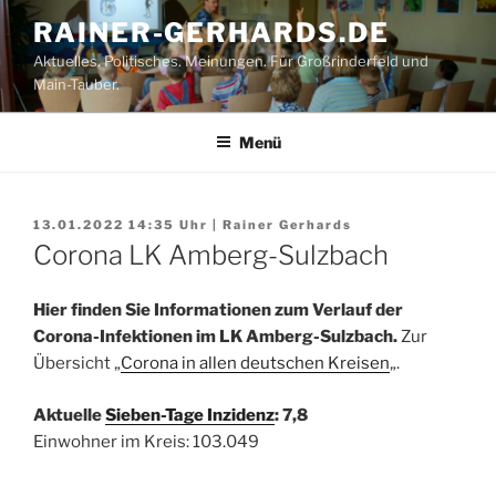
Zum
RAINER-GERHARDS.DE
Inhalt
Aktuelles. Politisches. Meinungen. Für Großrinderfeld und
springen
Main-Tauber.
Menü
13.01.2022 14:35
Uhr |
Rainer Gerhards
Corona LK Amberg-Sulzbach
Hier finden Sie Informationen zum Verlauf der
Corona-Infektionen im LK Amberg-Sulzbach.
Zur
Übersicht „
Corona in allen deutschen Kreisen
„.
Aktuelle
Sieben-Tage Inzidenz
: 7,8
Einwohner im Kreis: 103.049