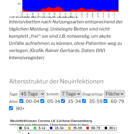
Intensivbetten nach Nutzungsarten entsprechend der
täglichen Meldung. Unbelegte Betten sind nicht
komplett „frei“: sie sind z.B. notwendig, um akute
Unfälle aufnehmen zu können, ohne Patienten weg zu
verlegen. (Grafik: Rainer Gerhards, Daten:
DIVI
Intensivregister
)
Altersstruktur der Neuinfektionen
Tage:
Schnitt:
Diagramtyp:
00-04
05-14
15-34
35-59
60-79
Alter:
80+