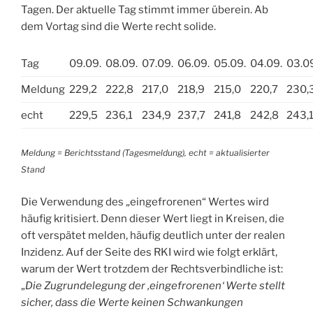
Tagen. Der aktuelle Tag stimmt immer überein. Ab
dem Vortag sind die Werte recht solide.
Tag
09.09.
08.09.
07.09.
06.09.
05.09.
04.09.
03.0
Meldung
229,2
222,8
217,0
218,9
215,0
220,7
230,
echt
229,5
236,1
234,9
237,7
241,8
242,8
243,
Meldung = Berichtsstand (Tagesmeldung), echt = aktualisierter
Stand
Die Verwendung des „eingefrorenen“ Wertes wird
häufig kritisiert. Denn dieser Wert liegt in Kreisen, die
oft verspätet melden, häufig deutlich unter der realen
Inzidenz. Auf der Seite des RKI wird wie folgt erklärt,
warum der Wert trotzdem der Rechtsverbindliche ist:
„
Die Zugrundelegung der ‚eingefrorenen‘ Werte stellt
sicher, dass die Werte keinen Schwankungen