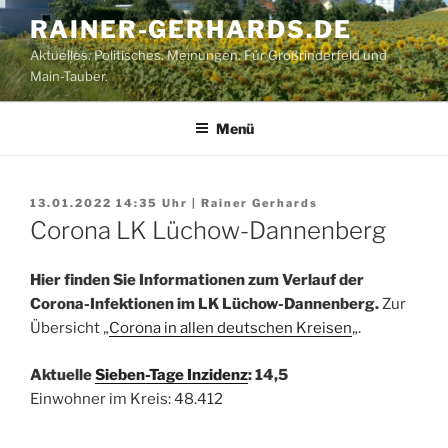
Zum
RAINER-GERHARDS.DE
Inhalt
Aktuelles. Politisches. Meinungen. Für Großrinderfeld und
springen
Main-Tauber.
Menü
13.01.2022 14:35
Uhr |
Rainer Gerhards
Corona LK Lüchow-Dannenberg
Hier finden Sie Informationen zum Verlauf der
Corona-Infektionen im LK Lüchow-Dannenberg.
Zur
Übersicht „
Corona in allen deutschen Kreisen
„.
Aktuelle
Sieben-Tage Inzidenz
: 14,5
Einwohner im Kreis: 48.412