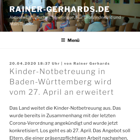
Zum
RAINER-GERHARDS.DE
Inhalt
Aktuelles. Politisches. Meinungen. Für Großrinderfeld und
springen
Main-Tauber.
Menü
20.04.2020 18:37
Uhr | von
Rainer Gerhards
Kinder-Notbetreuung in
Baden-Württemberg wird
vom 27. April an erweitert
Das Land weitet die Kinder-Notbetreuung aus. Das
wurde bereits in Zusammenhang mit der letzten
Corona-Verordnung angekündigt und wurde jetzt
konkretisiert. Los geht es ab 27. April. Das Angebot soll
Eltern, die einer präsenzpflichtigen Arbeit nachgehen,