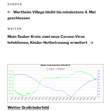
Beitragsnavigation
Vorheriger
ZURÜCK
Beitrag
Wertheim Village bleibt bis mindestens 4. Mai
geschlossen
Nächster
WEITER
Beitrag
Main-Tauber Kreis: zwei neue Corona-Virus
Infektionen, Kinder-Notbetreuung erweitert
Wetter Großrinderfeld
: