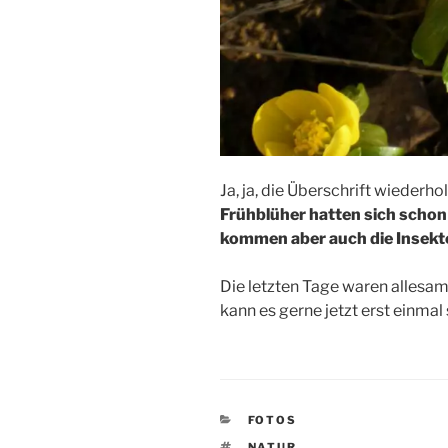
Ja, ja, die Überschrift wiederho
Frühblüher hatten sich scho
kommen aber auch die Insekt
Die letzten Tage waren allesam
kann es gerne jetzt erst einmal 
KATEGORIEN
FOTOS
SCHLAGWÖRTER
NATUR