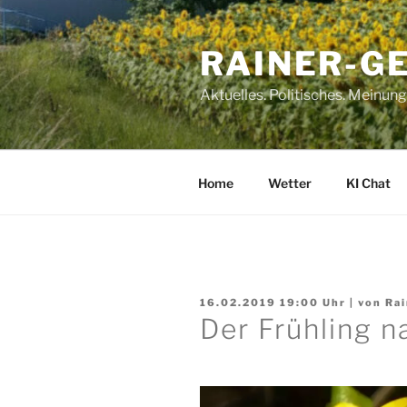
Zum
Inhalt
RAINER-G
springen
Aktuelles. Politisches. Meinun
Home
Wetter
KI Chat
16.02.2019 19:00
Uhr | von
Rai
Der Frühling n