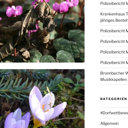
Polizeibericht
Krankenhaus Ta
jähriges Beste
Polizeibericht
Polizeibericht
Polizeibericht
Polizeibericht
Bronnbacher W
Musikkapellen
KATEGORIEN
#Dorfwettbew
Allgemein