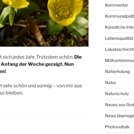
Kommentar
Kommunalpolit
Künstliche Intel
Lebensqualität
Lokalnachrich
lt sich jedes Jahr. Trotzdem schön.
Die
Müllverbrennu
n Anfang der Woche gezeigt. Nun
en!
Naherholung
Natur
t sehr schön und sonnig – von mir aus
so bleiben.
Naturschutz
Neues aus Groß
News überregi
Photovoltaik