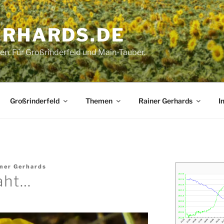
ERHARDS.DE
gen. Für Großrinderfeld und Main-Tauber.
Großrinderfeld
Themen
Rainer Gerhards
I
ner Gerhards
aht…