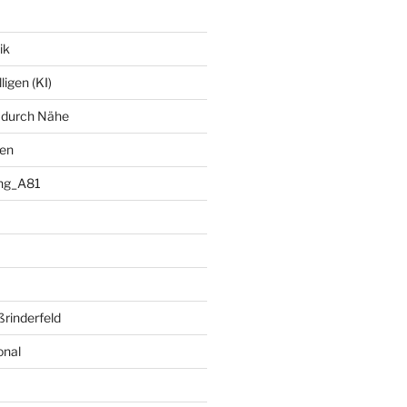
ik
ligen (KI)
 durch Nähe
ten
ng_A81
rinderfeld
onal