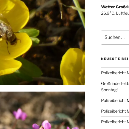
Wetter Großri
26,9°C, Luftfe
Suchen
nach:
NEUESTE BE
Polizeibericht
Großrinderfeld
Sonntag!
Polizeibericht
Polizeibericht
Polizeibericht