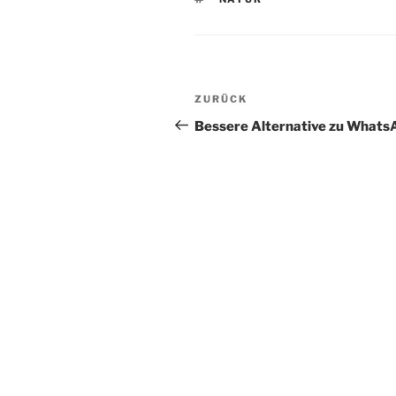
Beitragsnavigation
Vorheriger
ZURÜCK
Beitrag
Bessere Alternative zu Whats