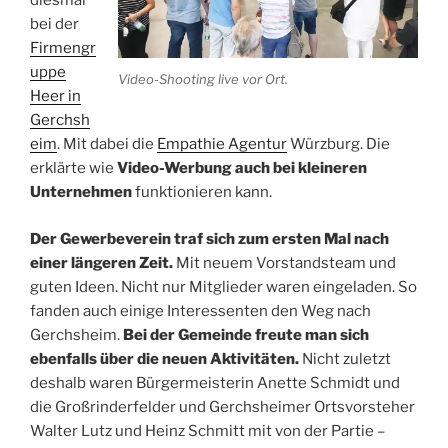
diesmal
bei der
Firmengr
uppe
Video-Shooting live vor Ort.
Heer in
Gerchsh
eim
. Mit dabei die
Empathie Agentur
Würzburg. Die
erklärte wie
Video-Werbung auch bei kleineren
Unternehmen
funktionieren kann.
Der Gewerbeverein traf sich zum ersten Mal nach
einer längeren Zeit.
Mit neuem Vorstandsteam und
guten Ideen. Nicht nur Mitglieder waren eingeladen. So
fanden auch einige Interessenten den Weg nach
Gerchsheim.
Bei der Gemeinde freute man sich
ebenfalls über die neuen Aktivitäten.
Nicht zuletzt
deshalb waren Bürgermeisterin Anette Schmidt und
die Großrinderfelder und Gerchsheimer Ortsvorsteher
Walter Lutz und Heinz Schmitt mit von der Partie –