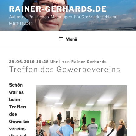
Zum
RAINER-GERHARDS.DE
Inhalt
Aktuelles. Politisches. Meinungen. Für Großrinderfeld und
springen
Main-Tauber.
Menü
28.06.2019 16:28
Uhr | von
Rainer Gerhards
Treffen des Gewerbevereins
Schön
war es
beim
Treffen
des
Gewerbe
vereins
,