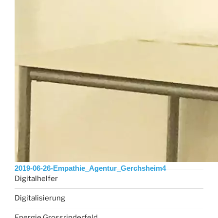
Polizeibericht Main-Tauber Kreis vom 07.05.2026
Bronnbacher Weihnachtsmarkt 2026: Chöre und
Musikkapellen gesucht
KATEGORIEN
#Dorfwettbewerb
Allgemein
corona-update
Coronavirus
2019-06-26-Empathie_Agentur_Gerchsheim4
Digitalhelfer
Digitalisierung
Energie Grossrinderfeld