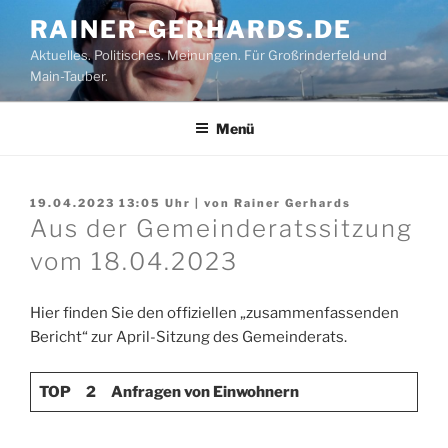
Zum
RAINER-GERHARDS.DE
Inhalt
Aktuelles. Politisches. Meinungen. Für Großrinderfeld und
springen
Main-Tauber.
Menü
19.04.2023 13:05
Uhr | von
Rainer Gerhards
Aus der Gemeinderatssitzung
vom 18.04.2023
Hier finden Sie den offiziellen „zusammenfassenden
Bericht“ zur April-Sitzung des Gemeinderats.
TOP 2 Anfragen von Einwohnern