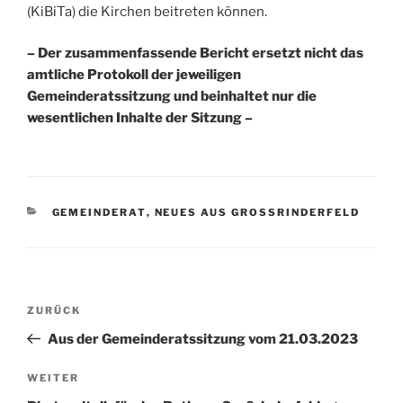
(KiBiTa) die Kirchen beitreten können.
– Der zusammenfassende Bericht ersetzt nicht das
amtliche Protokoll der jeweiligen
Gemeinderatssitzung und beinhaltet nur die
wesentlichen Inhalte der Sitzung –
KATEGORIEN
GEMEINDERAT
,
NEUES AUS GROSSRINDERFELD
Beitragsnavigation
Vorheriger
ZURÜCK
Beitrag
Aus der Gemeinderatssitzung vom 21.03.2023
Nächster
WEITER
Beitrag