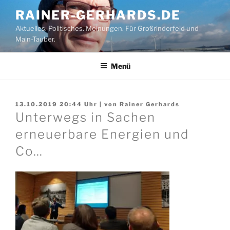
Zum
RAINER-GERHARDS.DE
Inhalt
Aktuelles. Politisches. Meinungen. Für Großrinderfeld und
springen
Main-Tauber.
Menü
13.10.2019 20:44
Uhr | von
Rainer Gerhards
Unterwegs in Sachen
erneuerbare Energien und
Co…