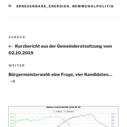
KATEGORIEN
ERNEUERBARE_ENERGIEN
,
KOMMUNALPOLITIK
Beitragsnavigation
Vorheriger
ZURÜCK
Beitrag
Kurzbericht aus der Gemeinderatssitzung vom
02.10.2019
Nächster
WEITER
Beitrag
Bürgermeisterwahl: eine Frage, vier Kandidaten…