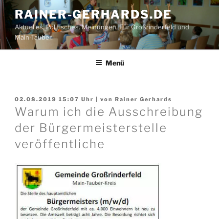
Zum
RAINER-GERHARDS.DE
Inhalt
Aktuelles. Politisches. Meinungen. Für Großrinderfeld und
springen
Main-Tauber.
Menü
02.08.2019 15:07
Uhr | von
Rainer Gerhards
Warum ich die Ausschreibung
der Bürgermeisterstelle
veröffentliche