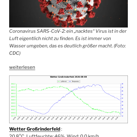
Coronavirus SARS-CoV-2: ein „nacktes“ Virus ist in der
Luft eigentlich nicht zu finden. Es ist immer von
Wasser umgeben, das es deutlich größer macht. (Foto:
CDC
)
„Faktencheck:
weiterlesen
Corona-
Virus
so
klein,
dass
selbst
FFP2-
Masken
Wetter Großrinderfeld
:
und
20,8°C, Luftfeuchte: 46%, Wind: 0,0 km/h