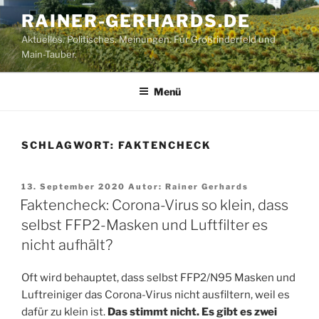
Zum
RAINER-GERHARDS.DE
Inhalt
Aktuelles. Politisches. Meinungen. Für Großrinderfeld und
springen
Main-Tauber.
Menü
SCHLAGWORT:
FAKTENCHECK
Veröffentlicht
13. September 2020
Autor:
Rainer Gerhards
am
Faktencheck: Corona-Virus so klein, dass
selbst FFP2-Masken und Luftfilter es
nicht aufhält?
Oft wird behauptet, dass selbst FFP2/N95 Masken und
Luftreiniger das Corona-Virus nicht ausfiltern, weil es
dafür zu klein ist.
Das stimmt nicht. Es gibt es zwei