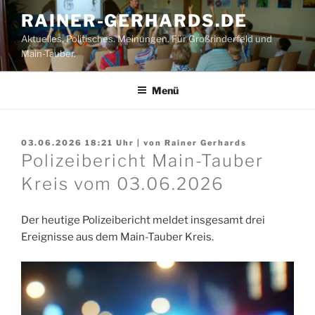
Zum
RAINER-GERHARDS.DE
Inhalt
Aktuelles. Politisches. Meinungen. Für Großrinderfeld und
springen
Main-Tauber.
Menü
03.06.2026 18:21
Uhr | von
Rainer Gerhards
Polizeibericht Main-Tauber
Kreis vom 03.06.2026
Der heutige Polizeibericht meldet insgesamt drei
Ereignisse aus dem Main-Tauber Kreis.