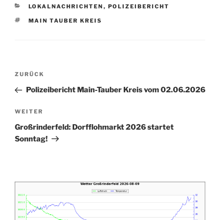
KATEGORIEN
LOKALNACHRICHTEN
,
POLIZEIBERICHT
SCHLAGWÖRTER
MAIN TAUBER KREIS
Beitragsnavigation
Vorheriger
ZURÜCK
Beitrag
Polizeibericht Main-Tauber Kreis vom 02.06.2026
Nächster
WEITER
Beitrag
Großrinderfeld: Dorfflohmarkt 2026 startet
Sonntag!