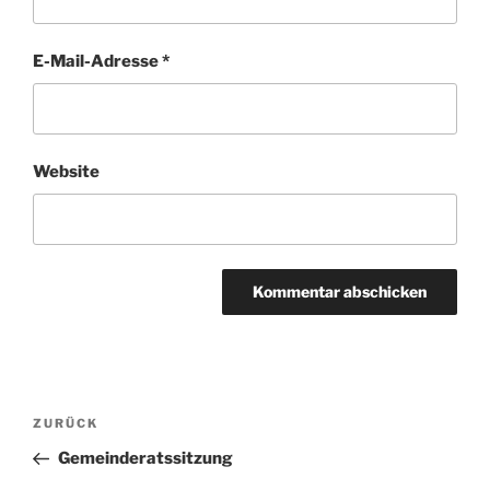
E-Mail-Adresse
*
Website
Beitragsnavigation
Vorheriger
ZURÜCK
Beitrag
Gemeinderatssitzung