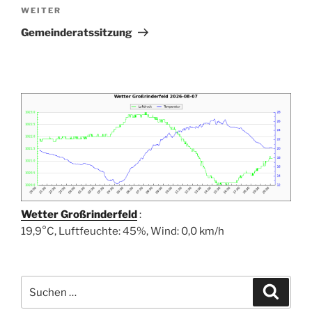
Nächster
WEITER
Beitrag
Gemeinderatssitzung
Wetter Großrinderfeld
:
19,9°C, Luftfeuchte: 45%, Wind: 0,0 km/h
Suchen
Suche
nach: