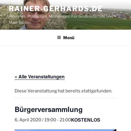
Zum
RAINER-GERHARDS.DE
Inhalt
Aktuelles. Politisches. Meinungen. Für Großrinderfeld und
springen
Main-Tauber.
Menü
« Alle Veranstaltungen
Diese Veranstaltung hat bereits stattgefunden.
Bürgerversammlung
KOSTENLOS
6. April 2020 / 19:00
-
21:00