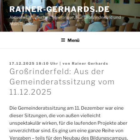
Zum
RAINER-GERHARDS.DE
Inhalt
Aktuelles. Politisches. Meinungen. Für Großrinderfeld und
springen
Main-Tauber.
Menü
17.12.2025 18:10
Uhr | von
Rainer Gerhards
Großrinderfeld: Aus der
Gemeinderatssitzung vom
11.12.2025
Die Gemeinderatssitzung am 11. Dezember war eine
dieser Sitzungen, die von außen vielleicht
unspektakulär wirken, für die laufenden Projekte aber
unverzichtbar sind. Es ging um eine ganze Reihe von
Vergaben – teils für den Neubau des Bildungscampus,