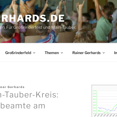
ERHARDS.DE
gen. Für Großrinderfeld und Main-Tauber.
Großrinderfeld
Themen
Rainer Gerhards
I
iner Gerhards
-Tauber-Kreis:
eibeamte am