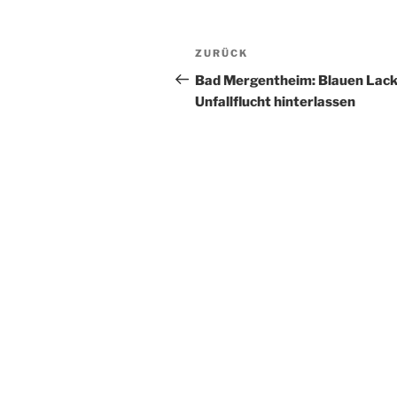
Beitragsnavigation
Vorheriger
ZURÜCK
Beitrag
Bad Mergentheim: Blauen Lack
Unfallflucht hinterlassen