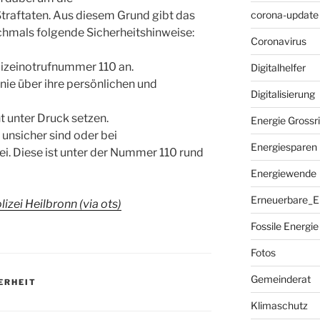
corona-update
traftaten. Aus diesem Grund gibt das
chmals folgende Sicherheitshinweise:
Coronavirus
Polizeinotrufnummer 110 an.
Digitalhelfer
ie über ihre persönlichen und
Digitalisierung
t unter Druck setzen.
Energie Grossr
 unsicher sind oder bei
Energiesparen
ei. Diese ist unter der Nummer 110 rund
Energiewende
Erneuerbare_E
izei Heilbronn (via ots)
Fossile Energie
Fotos
Gemeinderat
ERHEIT
Klimaschutz