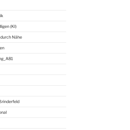
ik
ligen (KI)
 durch Nähe
ten
ng_A81
rinderfeld
onal