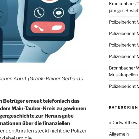
Krankenhaus Ta
jähriges Beste
Polizeibericht
Polizeibericht
Polizeibericht
Polizeibericht
Bronnbacher W
Musikkapellen
schen Anruf. (Grafik: Rainer Gerhards
Polizeibericht
 Betrüger erneut telefonisch das
KATEGORIEN
dem Main-Tauber-Kreis zu gewinnen
ügengeschichte zur Herausgabe
#Dorfwettbew
ationen über die finanziellen
ter den Anrufen steckt nicht die Polizei
Allgemein
h dabei um die