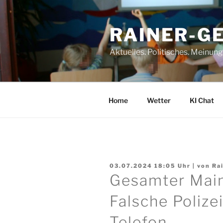
Zum
Inhalt
RAINER-G
springen
Aktuelles. Politisches. Meinun
Home
Wetter
KI Chat
03.07.2024 18:05
Uhr | von
Ra
Gesamter Main
Falsche Poliz
Telefon