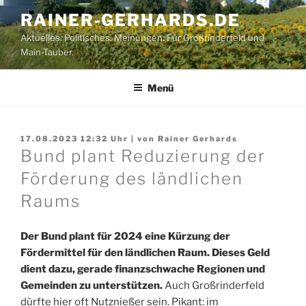
Zum
RAINER-GERHARDS.DE
Inhalt
Aktuelles. Politisches. Meinungen. Für Großrinderfeld und
springen
Main-Tauber.
Menü
17.08.2023 12:32
Uhr | von
Rainer Gerhards
Bund plant Reduzierung der
Förderung des ländlichen
Raums
Der Bund plant für 2024 eine Kürzung der
Fördermittel für den ländlichen Raum. Dieses Geld
dient dazu, gerade finanzschwache Regionen und
Gemeinden zu unterstützen.
Auch Großrinderfeld
dürfte hier oft Nutznießer sein. Pikant: im