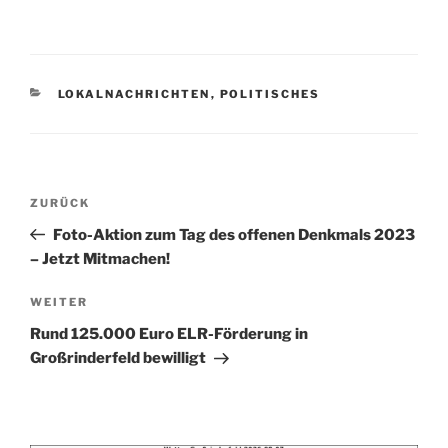
KATEGORIEN
LOKALNACHRICHTEN
,
POLITISCHES
Beitragsnavigation
Vorheriger
ZURÜCK
Beitrag
Foto-Aktion zum Tag des offenen Denkmals 2023
– Jetzt Mitmachen!
Nächster
WEITER
Beitrag
Rund 125.000 Euro ELR-Förderung in
Großrinderfeld bewilligt